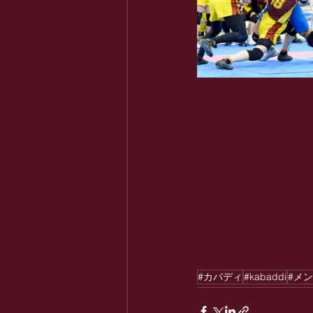
#カバディ
#kabaddi
#メ